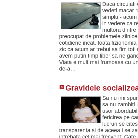
Daca circulati 
vedeti macar 10
simplu - acum 
in vedere ca re
multora dintre 
preocupat de problemele zilnice 
cotidiene incat, toata fizionomia 
zic ca acum ar trebui sa fim toti
avem putin timp liber sa ne gand
Viata e mult mai frumoasa cu u
de-a…
Gravidele socialize
Sa nu imi spun
sa nu zambiti 
usor abordabil
fericirea pe ca
lucruri se cite
transparenta si de aceea i se za
intrebata cel mai frecvent: Cate l