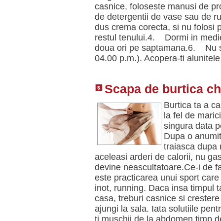
casnice, foloseste manusi de pro
de detergentii de vase sau de ru
dus crema corecta, si nu folosi
restul tenului.4. Dormi in medi
doua ori pe saptamana.6. Nu sta 
04.00 p.m.). Acopera-ti alunitel
Scapa de burtica chi
Burtica ta a c
la fel de mari
singura data p
Dupa o anumita
traiasca dupa r
aceleasi arderi de calorii, nu ga
devine neascultatoare.Ce-i de f
este practicarea unui sport care 
inot, running. Daca insa timpul t
casa, treburi casnice si crester
ajungi la sala. Iata solutiile pe
ti muschii de la abdomen timp 