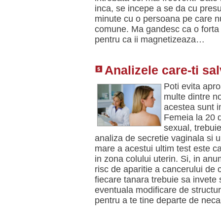
inca, se incepe a se da cu presup
minute cu o persoana pe care nu 
comune. Ma gandesc ca o forta 
pentru ca ii magnetizeaza…
Analizele care-ti sa
Poti evita apr
multe dintre no
acestea sunt i
Femeia la 20 d
sexual, trebui
analiza de secretie vaginala si
mare a acestui ultim test este c
in zona colului uterin. Si, in an
risc de aparitie a cancerului de
fiecare tanara trebuie sa invete 
eventuala modificare de structur
pentru a te tine departe de nec