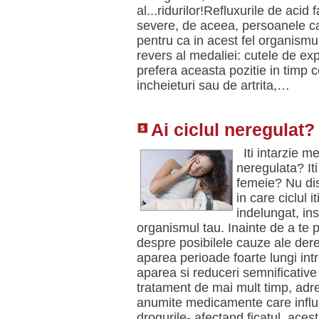
al...ridurilor!Refluxurile de acid
severe, de aceea, persoanele car
pentru ca in acest fel organismul
revers al medaliei: cutele de exp
prefera aceasta pozitie in timp 
incheieturi sau de artrita,…
Ai ciclul neregulat?
Iti intarzie me
neregulata? It
femeie? Nu dis
in care ciclul 
indelungat, i
organismul tau. Inainte de a te 
despre posibilele cauze ale dere
aparea perioade foarte lungi int
aparea si reduceri semnificative 
tratament de mai mult timp, adre
anumite medicamente care influ
drogurile- afectand ficatul, ace