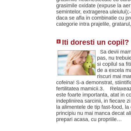
grasimile oxidate (expuse la aer
semintelor, extragerea uleiului);
daca se afla in combinatie cu pr
categorie intra prajelile, grata
Iti doresti un copil?
Sa devii mamic
pas, nu trebuie
si copilul sa f
de a excela ma
riscuri mai ma
cofeina! S-a demonstrat, stiintif
fertilitatea mamicii.3. Relaxeaz
este foarte importanta, atat in c
indeplinirea sarcinii, in fiecare
la alimentele de tip fast-food, la 
principiu nu mai manca decat ali
prepari acasa, cu propriile…