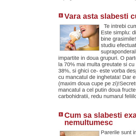
Vara asta slabesti c
Te intrebi cum
Este simplu: d
bine grasimile
studiu efectua
supraponderale
impartite in doua grupuri. O par
la 70% mai multa greutate si cu
38%, si ghici ce- este vorba de
cu mancatul de inghetata! Dar es
(maxim doua cupe pe zi)!Secretul 
mancatul a cel putin doua fructe 
carbohidratii, redu numarul feli
Cum sa slabesti exa
nemultumesc
Parerile sunt im