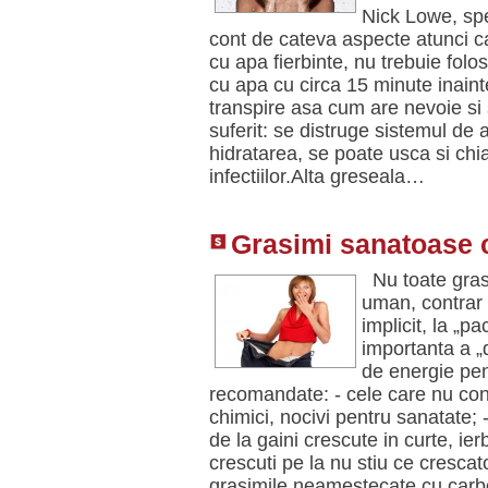
Nick Lowe, spe
cont de cateva aspecte atunci c
cu apa fierbinte, nu trebuie fol
cu apa cu circa 15 minute inainte
transpire asa cum are nevoie si 
suferit: se distruge sistemul de a
hidratarea, se poate usca si chi
infectiilor.Alta greseala…
Grasimi sanatoase c
Nu toate grasi
uman, contrar c
implicit, la „p
importanta a „
de energie pen
recomandate: - cele care nu con
chimici, nocivi pentru sanatate; 
de la gaini crescute in curte, ier
crescuti pe la nu stiu ce crescato
grasimile neamestecate cu carboh