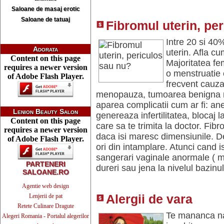
Saloane de masaj erotic
Saloane de tatuaj
Fibromul uterin, pe
Intre 20 si 40
Adorata
uterin. Afla c
Content on this page
Majoritatea fe
requires a newer version
o menstruatie 
of Adobe Flash Player.
frecvent cauza
menopauza, tumoarea benigna reg
aparea complicatii cum ar fi: an
Lenion Beauty Salon
genereaza infertilitatea, blocaj l
Content on this page
care sa te trimita la doctor. Fib
requires a newer version
daca isi maresc dimensiunile. D
of Adobe Flash Player.
ori din intamplare. Atunci cand i
sangerari vaginale anormale ( me
PARTENERI
dureri sau jena la nivelul bazin
SALOANE.RO
Agentie web design
Lenjerii de pat
Alergii de vara
Retete Culinare Dragute
Te mananca nasu
Alegeri Romania - Portalul alegerilor