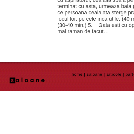
cu aspiratorul, cealalta spala p
terminat cu asta, urmeaza baia (
ce persoana cealalata sterge praf
locul lor, pe cele inca utile. (
(30-40 min.) 5. Gata esti cu op
mai raman de facut…
home
|
saloane
|
articole
|
part