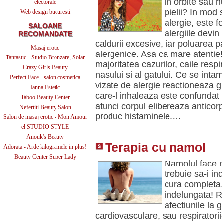
in orbite sau 
electorale
pielii? In mod s
Web design bucuresti
alergie, este 
SALOANE
alergiile devin
RECOMANDATE
caldurii excesive, iar poluarea pa
Masaj erotic
alergenice. Asa ca mare atentie!
Tantastic - Studio Bronzare, Solar
majoritatea cazurilor, caile resp
Crazy Girls Beauty
nasului si al gatului. Ce se inta
Perfect Face - salon cosmetica
vizate de alergie reactioneaza gre
Ianna Estetic
care-l inhaleaza este confundat c
Taboo Beauty Center
atunci corpul elibereaza anticorpi
Nefertiti Beauty Salon
produc histaminele.…
Salon de masaj erotic - Mon Amour
el STUDIO STYLE
Anouk's Beauty
Terapia cu namol
Adorata - Arde kilogramele in plus!
Beauty Center Super Lady
Namolul face m
trebuie sa-i in
cura completa,
indelungata! 
afectiunile la 
cardiovasculare, sau respiratorii