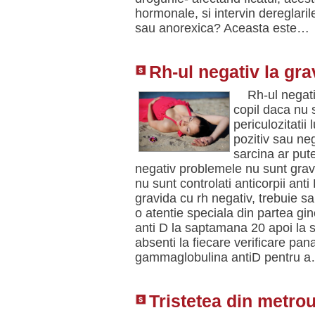
hormonale, si intervin dereglari
sau anorexica? Aceasta este…
Rh-ul negativ la gra
Rh-ul negativ 
copil daca nu s
periculozitatii 
pozitiv sau neg
sarcina ar put
negativ problemele nu sunt gra
nu sunt controlati anticorpii an
gravida cu rh negativ, trebuie sa
o atentie speciala din partea gi
anti D la saptamana 20 apoi la
absenti la fiecare verificare pa
gammaglobulina antiD pentru 
Tristetea din metrou