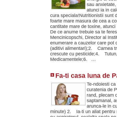
sau anxietate, s
atunci ia in ca
cura speciala!Nutritionistii sun
foarte mare masura de cea a co
cantitate mare de toxine, atunci n
De ce anume trebuie sa te ferest
Mencinicopschi, Director al Insti
enumerare a cauzelor care pot du
(aditivi alimentari);2. Carnea 
crescute cu pesticide;4. Tutun,
Medicamentele;6. …
Fa-ti casa luna de P
Te-ndoiesti ca
curatenia de 
rand, plecam d
saptamanal, as
arunca-le in c
minute) 2. Ia-ti un aliat pent