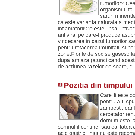
tumorilor? Cea
organismul tau
saruri minerale,
ca este varianta naturala a medi
inflamatorii!Ce este, insa, intr-
antiviral pe care-l produce asu
vindecarea in cazul tumorilor sa
pentru refacerea imunitatii si pen
zone.Florile de soc se gasesc la
dupa-amiaza (atunci cand aceste
de actiunea razelor de soare, 
Pozitia din timpului
Care-ti este p
pentru a-ti spu
zambesti, dar 
cercetator renu
dormim este la
somnul il contine, sau calitatea a
acid gastric, insa nu este reco