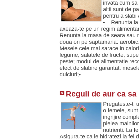
invata cum sa 
altii sunt de 
pentru a slabi a
• Renunta la m
axeaza-te pe un regim alimentar
Renunta la masa de seara sau m
doua ori pe saptamana: aerobic,
Mesele cele mai sarace in calorii
legume, salatele de fructe, supe
peste; modul de alimentatie rec
efect de slabire garantat: mesele
dulciuri;• …
Reguli de aur ca sa 
Pregateste-ti u
o femeie, sunt
ingrijire comp
pielea mainilo
nutrienti. La fe
Asigura-te ca le hidratezi la fe