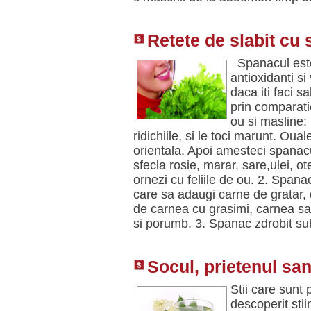
Retete de slabit cu
Spanacul este
antioxidanti si
daca iti faci s
prin comparati
ou si masline:
ridichiile, si le toci marunt. Oua
orientala. Apoi amesteci spanacul
sfecla rosie, marar, sare,ulei, ot
ornezi cu feliile de ou. 2. Spanac
care sa adaugi carne de gratar,
de carnea cu grasimi, carnea sa 
si porumb. 3. Spanac zdrobit s
Socul, prietenul san
Stii care sunt 
descoperit stii