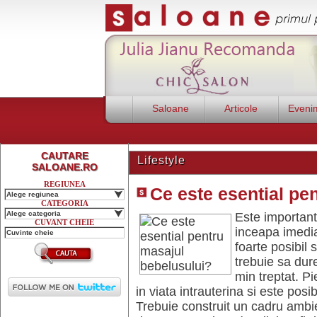
Saloane
Articole
Eveni
CAUTARE
Lifestyle
SALOANE.RO
REGIUNEA
Ce este esential pe
Alege regiunea
CATEGORIA
Alege categoria
Este important
CUVANT CHEIE
inceapa imedia
foarte posibil
trebuie sa dur
min treptat. P
in viata intrauterina si este po
Trebuie construit un cadru ambi