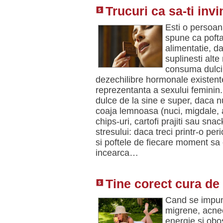
Trucuri ca sa-ti inv
Esti o persoan
spune ca pofta
alimentatie, da
suplinesti alt
consuma dulciu
dezechilibre hormonale existente 
reprezentanta a sexului feminin.
dulce de la sine e super, daca n
coaja lemnoasa (nuci, migdale, al
chips-uri, cartofi prajiti sau sna
stresului: daca treci printr-o p
si poftele de fiecare moment sa 
incearca…
Tine corect cura de 
Cand se impun
migrene, acnee
energie si obo