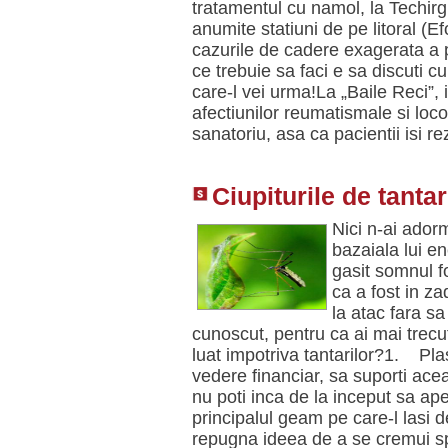
tratamentul cu namol, la Techirg
anumite statiuni de pe litoral (E
cazurile de cadere exagerata a p
ce trebuie sa faci e sa discuti c
care-l vei urma!La „Baile Reci”, 
afectiunilor reumatismale si loc
sanatoriu, asa ca pacientii isi r
Ciupiturile de tantar
Nici n-ai adorm
bazaiala lui en
gasit somnul f
ca a fost in za
la atac fara sa
cunoscut, pentru ca ai mai trecut 
luat impotriva tantarilor?1. Pla
vedere financiar, sa suporti acea
nu poti inca de la inceput sa ap
principalul geam pe care-l lasi d
repugna ideea de a se cremui spe