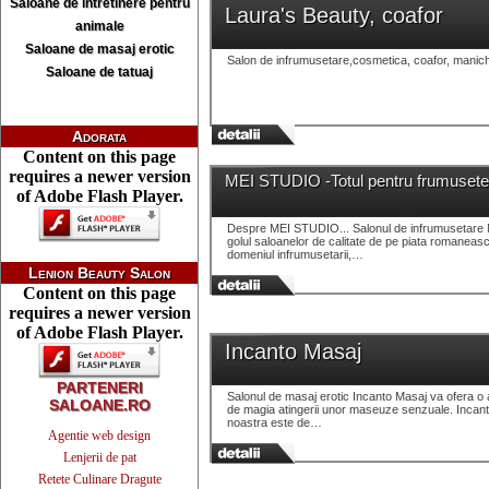
Saloane de intretinere pentru
Laura's Beauty, coafor
animale
Saloane de masaj erotic
Salon de infrumusetare,cosmetica, coafor, manichiu
Saloane de tatuaj
Adorata
Content on this page
requires a newer version
MEI STUDIO -Totul pentru frumusete
of Adobe Flash Player.
Despre MEI STUDIO... Salonul de infrumusetare ME
golul saloanelor de calitate de pe piata romaneasc
domeniul infrumusetarii,…
Lenion Beauty Salon
Content on this page
requires a newer version
of Adobe Flash Player.
Incanto Masaj
PARTENERI
Salonul de masaj erotic Incanto Masaj va ofera o am
SALOANE.RO
de magia atingerii unor maseuze senzuale. Incant
noastra este de…
Agentie web design
Lenjerii de pat
Retete Culinare Dragute