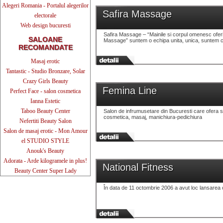
Alegeri Romania - Portalul alegerilor
Safira Massage
electorale
Web design bucuresti
Safira Massage – “Mainile si corpul omenesc oferin
SALOANE
Massage” suntem o echipa unita, unica, suntem ca 
RECOMANDATE
Masaj erotic
Tantastic - Studio Bronzare, Solar
Crazy Girls Beauty
Femina Line
Perfect Face - salon cosmetica
Ianna Estetic
Taboo Beauty Center
Salon de infrumusetare din Bucuresti care ofera se
cosmetica, masaj, manichiura-pedichiura
Nefertiti Beauty Salon
Salon de masaj erotic - Mon Amour
el STUDIO STYLE
Anouk's Beauty
Adorata - Arde kilogramele in plus!
National Fitness
Beauty Center Super Lady
În data de 11 octombrie 2006 a avut loc lansarea of