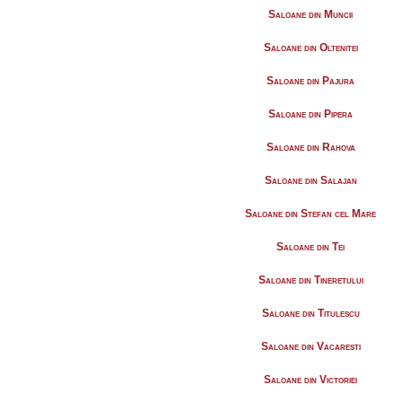
Saloane din Muncii
Saloane din Oltenitei
Saloane din Pajura
Saloane din Pipera
Saloane din Rahova
Saloane din Salajan
Saloane din Stefan cel Mare
Saloane din Tei
Saloane din Tineretului
Saloane din Titulescu
Saloane din Vacaresti
Saloane din Victoriei