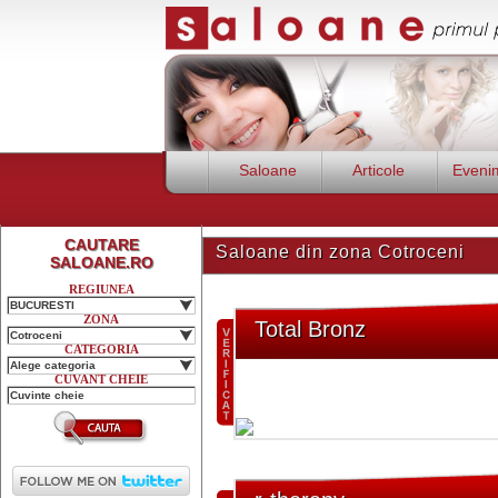
Saloane
Articole
Eveni
CAUTARE
Saloane din zona Cotroceni
SALOANE.RO
REGIUNEA
BUCURESTI
ZONA
Total Bronz
Cotroceni
CATEGORIA
Alege categoria
CUVANT CHEIE