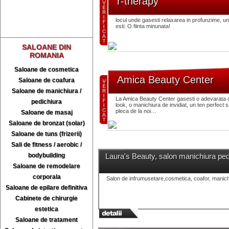
r-therapy
locul unde gasesti relaxarea in profunzime, un
esti: O fiinta minunata!
SALOANE DIN
ROMANIA
Saloane de cosmetica
Amica Beauty Center
Saloane de coafura
Saloane de manichiura /
La Amica Beauty Center gasesti o adevarata oa
pedichiura
look, o manichiura de invidiat, un ten perfect
pleca de la noi…
Saloane de masaj
Saloane de bronzat (solar)
Saloane de tuns (frizerii)
Sali de fitness / aerobic /
bodybuilding
Laura's Beauty, salon manichiura ped
Saloane de remodelare
corporala
Salon de infrumusetare,cosmetica, coafor, manichiu
Saloane de epilare definitiva
Cabinete de chirurgie
estetica
Saloane de tratament