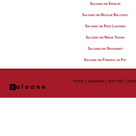
Saloane din Eroilor
Saloane din Nicolae Balcescu
Saloane din Piata Lahovari
Saloane din Nerva Traian
Saloane din Grozavesti
Saloane din Foisorul de Foc
home
|
saloane
|
articole
|
part