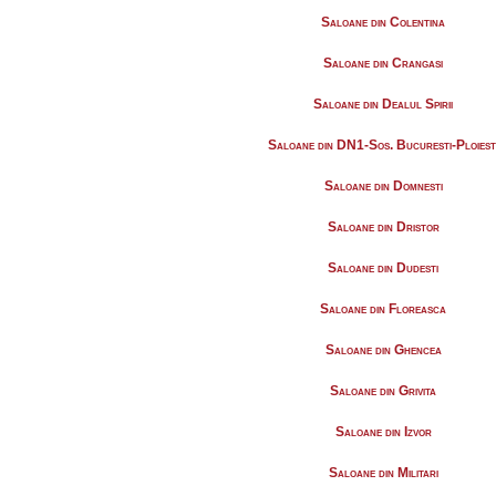
Saloane din Colentina
Saloane din Crangasi
Saloane din Dealul Spirii
Saloane din DN1-Sos. Bucuresti-Ploiest
Saloane din Domnesti
Saloane din Dristor
Saloane din Dudesti
Saloane din Floreasca
Saloane din Ghencea
Saloane din Grivita
Saloane din Izvor
Saloane din Militari