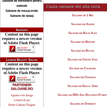
Saloane de intretinere pentru
animale
Cauta saloane din alta zona
Saloane de masaj erotic
Saloane din 1 Mai
Saloane de tatuaj
Saloane din Aviatiei
Adorata
Saloane din Balta Alba
Content on this page
requires a newer version
Saloane din Berceni
of Adobe Flash Player.
Saloane din Buftea
Lenion Beauty Salon
Saloane din Centru Civic
Content on this page
requires a newer version
Saloane din Colentina
of Adobe Flash Player.
Saloane din Crangasi
PARTENERI
Saloane din Dealul Spirii
SALOANE.RO
Saloane din DN1-Sos. Bucuresti-Ploiest
Agentie web design
Lenjerii de pat
Saloane din Domnesti
Retete Culinare Dragute