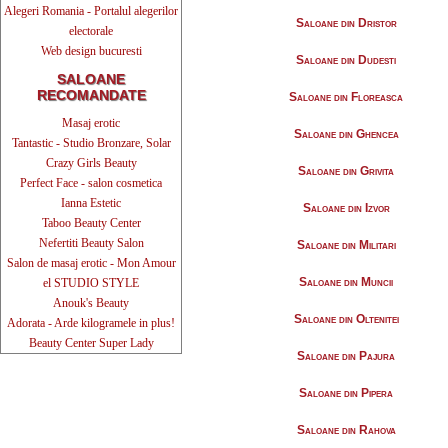
Alegeri Romania - Portalul alegerilor
Saloane din Dristor
electorale
Web design bucuresti
Saloane din Dudesti
SALOANE
RECOMANDATE
Saloane din Floreasca
Masaj erotic
Saloane din Ghencea
Tantastic - Studio Bronzare, Solar
Crazy Girls Beauty
Saloane din Grivita
Perfect Face - salon cosmetica
Ianna Estetic
Saloane din Izvor
Taboo Beauty Center
Nefertiti Beauty Salon
Saloane din Militari
Salon de masaj erotic - Mon Amour
Saloane din Muncii
el STUDIO STYLE
Anouk's Beauty
Saloane din Oltenitei
Adorata - Arde kilogramele in plus!
Beauty Center Super Lady
Saloane din Pajura
Saloane din Pipera
Saloane din Rahova