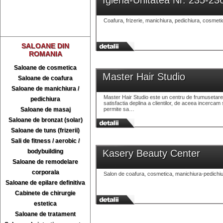
Igiena-Unitatea Nr. 235-23
Coafura, frizerie, manichiura, pedichiura, cosmeti
SALOANE DIN
ROMANIA
Saloane de cosmetica
Master Hair Studio
Saloane de coafura
Saloane de manichiura /
Master Hair Studio este un centru de frumusetare cu
pedichiura
satisfactia deplina a clientilor, de aceea incercam
Saloane de masaj
permite sa…
Saloane de bronzat (solar)
Saloane de tuns (frizerii)
Sali de fitness / aerobic /
bodybuilding
Kasery Beauty Center
Saloane de remodelare
corporala
Salon de coafura, cosmetica, manichiura-pedichiur
Saloane de epilare definitiva
Cabinete de chirurgie
estetica
Saloane de tratament