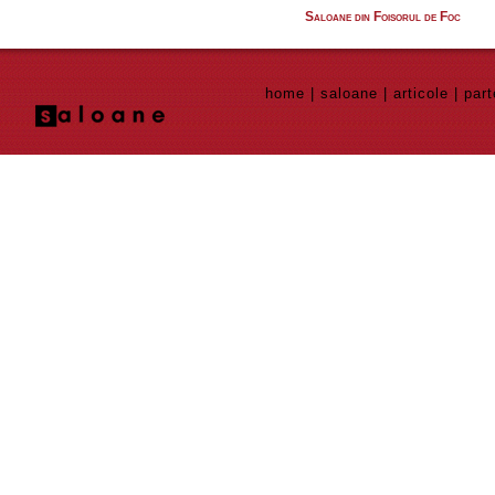
Saloane din Foisorul de Foc
home
|
saloane
|
articole
|
part