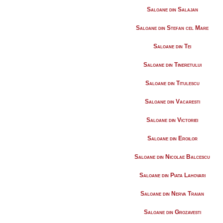
Saloane din Salajan
Saloane din Stefan cel Mare
Saloane din Tei
Saloane din Tineretului
Saloane din Titulescu
Saloane din Vacaresti
Saloane din Victoriei
Saloane din Eroilor
Saloane din Nicolae Balcescu
Saloane din Piata Lahovari
Saloane din Nerva Traian
Saloane din Grozavesti