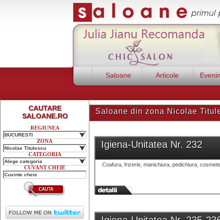
Saloane
Articole
Eveni
CAUTARE
Saloane din zona Nicolae Titul
SALOANE.RO
REGIUNEA
BUCURESTI
ZONA
Igiena-Unitatea Nr. 232
Nicolae Titulescu
CATEGORIA
Alege categoria
Coafura, frizerie, manichiura, pedichiura, cosmeti
CUVANT CHEIE