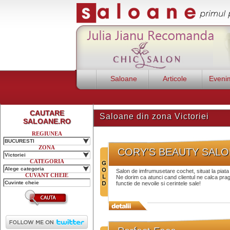
Saloane
Articole
Eveni
CAUTARE
Saloane din zona Victoriei
SALOANE.RO
REGIUNEA
BUCURESTI
ZONA
CORY'S BEAUTY SALO
Victoriei
CATEGORIA
Alege categoria
Salon de imfrumusetare cochet, situat la piata Vi
CUVANT CHEIE
Ne dorim ca atunci cand clientul ne calca pragul
functie de nevoile si cerintele sale!