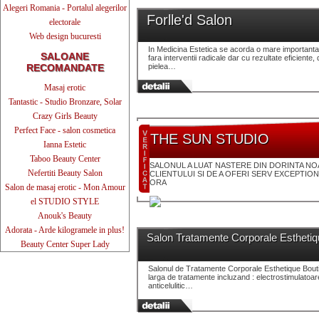
Alegeri Romania - Portalul alegerilor
Forlle'd Salon
electorale
Web design bucuresti
In Medicina Estetica se acorda o mare importanta
SALOANE
fara interventii radicale dar cu rezultate eficiente,
RECOMANDATE
pielea…
Masaj erotic
Tantastic - Studio Bronzare, Solar
Crazy Girls Beauty
Perfect Face - salon cosmetica
THE SUN STUDIO
Ianna Estetic
Taboo Beauty Center
SALONUL A LUAT NASTERE DIN DORINTA NO
Nefertiti Beauty Salon
CLIENTULUI SI DE A OFERI SERV EXCEPTIO
ORA
Salon de masaj erotic - Mon Amour
el STUDIO STYLE
Anouk's Beauty
Adorata - Arde kilogramele in plus!
Salon Tratamente Corporale Esthetiq
Beauty Center Super Lady
Salonul de Tratamente Corporale Esthetique Boutique
larga de tratamente incluzand : electrostimulatoar
anticelulitic…