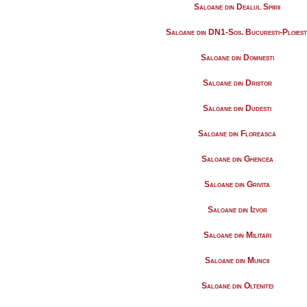
Saloane din Dealul Spirii
Saloane din DN1-Sos. Bucuresti-Ploiest
Saloane din Domnesti
Saloane din Dristor
Saloane din Dudesti
Saloane din Floreasca
Saloane din Ghencea
Saloane din Grivita
Saloane din Izvor
Saloane din Militari
Saloane din Muncii
Saloane din Oltenitei