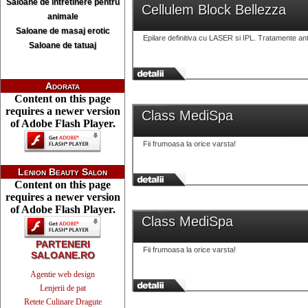
Saloane de intretinere pentru
Cellulem Block Bellezza
animale
Saloane de masaj erotic
Epilare definitiva cu LASER si IPL. Tratamente antic
Saloane de tatuaj
Adorata
Content on this page
requires a newer version
Class MediSpa
of Adobe Flash Player.
Fii frumoasa la orice varsta!
Lenion Beauty Salon
Content on this page
requires a newer version
of Adobe Flash Player.
Class MediSpa
PARTENERI
Fii frumoasa la orice varsta!
SALOANE.RO
Agentie web design
Lenjerii de pat
Retete Culinare Dragute