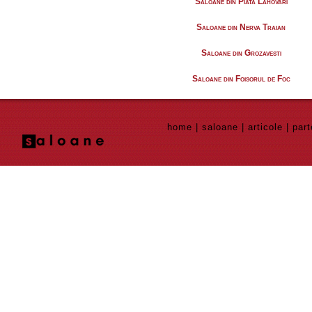
Saloane din Piata Lahovari
Saloane din Nerva Traian
Saloane din Grozavesti
Saloane din Foisorul de Foc
home
|
saloane
|
articole
|
part