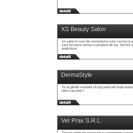
XS Beauty Salon
Un salon in care din momentul in care i-ai trecut p
care lucreaza numai cu produse de top. Servicii of
pedichiura
DermaStyle
Te-ai gândit vreodată că eşti judecată după aspectu
riduri sau pete?
Vet Prax S.R.L.
Servicii medicale autorizate si competente (vaccina