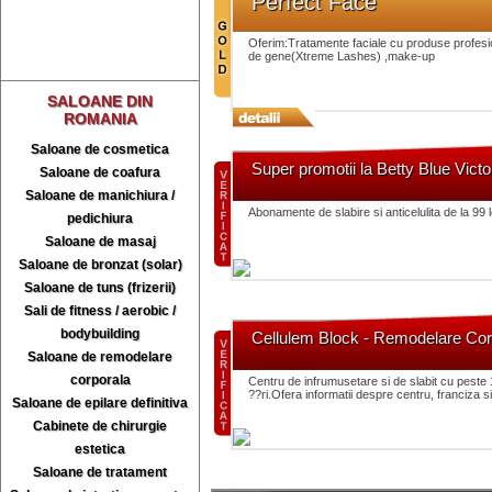
Perfect Face
Oferim:Tratamente faciale cu produse profesi
de gene(Xtreme Lashes) ,make-up
SALOANE DIN
ROMANIA
Saloane de cosmetica
Super promotii la Betty Blue Victor
Saloane de coafura
Saloane de manichiura /
Abonamente de slabire si anticelulita de la 99 l
pedichiura
Saloane de masaj
Saloane de bronzat (solar)
Saloane de tuns (frizerii)
Sali de fitness / aerobic /
bodybuilding
Cellulem Block - Remodelare Cor
Saloane de remodelare
corporala
Centru de infrumusetare si de slabit cu peste 
??ri.Ofera informatii despre centru, franciza si
Saloane de epilare definitiva
Cabinete de chirurgie
estetica
Saloane de tratament