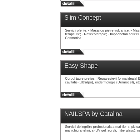
Slim Concept
Servicii oferite: - Masaj cu pietre vulcanice; - Masa
terapeutic; - Reflexoterapie; - Impachetari anticelu
Cosmetica
Easy Shape
Corpul tau e pretios ! Regaseste-ti forma ideala! B
cavitatie (Ultralipo), endermologie (Dermocell), et
NAILSPA by Catalina
Servicii de ingrijire profesionala a mainilor si pi
manichiura tehnica (UV gel, acrylic, fiberglass), na