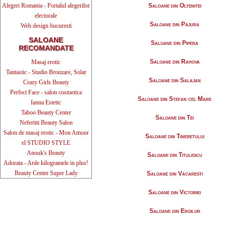
Alegeri Romania - Portalul alegerilor
Saloane din Oltenitei
electorale
Saloane din Pajura
Web design bucuresti
SALOANE
Saloane din Pipera
RECOMANDATE
Saloane din Rahova
Masaj erotic
Tantastic - Studio Bronzare, Solar
Saloane din Salajan
Crazy Girls Beauty
Perfect Face - salon cosmetica
Saloane din Stefan cel Mare
Ianna Estetic
Taboo Beauty Center
Saloane din Tei
Nefertiti Beauty Salon
Salon de masaj erotic - Mon Amour
Saloane din Tineretului
el STUDIO STYLE
Anouk's Beauty
Saloane din Titulescu
Adorata - Arde kilogramele in plus!
Beauty Center Super Lady
Saloane din Vacaresti
Saloane din Victoriei
Saloane din Eroilor