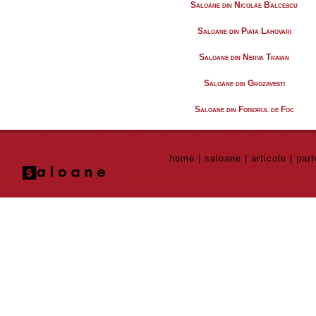
Saloane din Nicolae Balcescu
Saloane din Piata Lahovari
Saloane din Nerva Traian
Saloane din Grozavesti
Saloane din Foisorul de Foc
home
|
saloane
|
articole
|
part