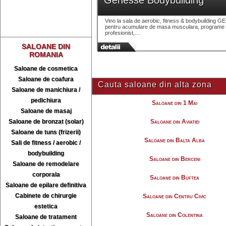
Genesse Bodybuilding
Vino la sala de aerobic, fitness & bodybuilding 
pentru acumulare de masa musculara, programe pent
profesionist,…
SALOANE DIN
ROMANIA
Saloane de cosmetica
Saloane de coafura
Cauta saloane din alta zona
Saloane de manichiura /
pedichiura
Saloane din 1 Mai
Saloane de masaj
Saloane de bronzat (solar)
Saloane din Aviatiei
Saloane de tuns (frizerii)
Saloane din Balta Alba
Sali de fitness / aerobic /
bodybuilding
Saloane din Berceni
Saloane de remodelare
corporala
Saloane din Buftea
Saloane de epilare definitiva
Cabinete de chirurgie
Saloane din Centru Civic
estetica
Saloane din Colentina
Saloane de tratament