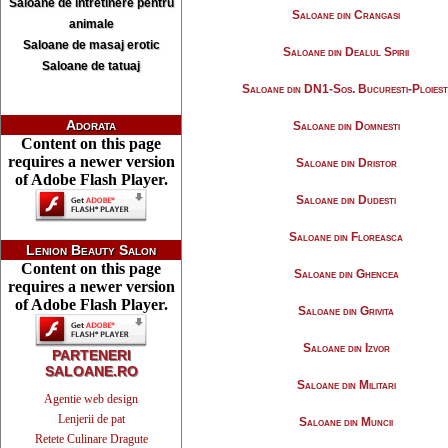
Saloane de intretinere pentru
Saloane din Crangasi
animale
Saloane de masaj erotic
Saloane din Dealul Spirii
Saloane de tatuaj
Saloane din DN1-Sos. Bucuresti-Ploiest
Adorata
Saloane din Domnesti
Content on this page
requires a newer version
Saloane din Dristor
of Adobe Flash Player.
Saloane din Dudesti
Saloane din Floreasca
Lenion Beauty Salon
Content on this page
Saloane din Ghencea
requires a newer version
of Adobe Flash Player.
Saloane din Grivita
Saloane din Izvor
PARTENERI
SALOANE.RO
Saloane din Militari
Agentie web design
Lenjerii de pat
Saloane din Muncii
Retete Culinare Dragute