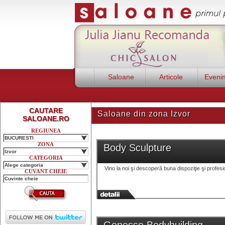
Saloane
Articole
Eveni
CAUTARE
Saloane din zona Izvor
SALOANE.RO
REGIUNEA
BUCURESTI
ZONA
Body Sculpture
Izvor
CATEGORIA
Alege categoria
Vino la noi şi descoperă buna dispoziţie şi profes
CUVANT CHEIE