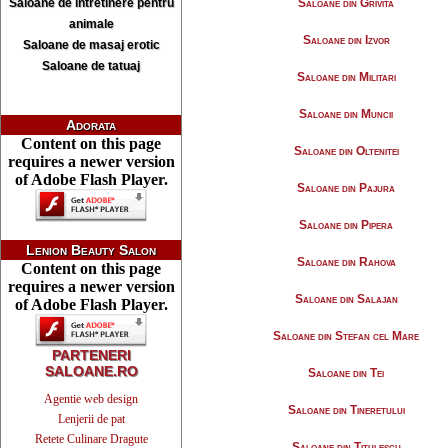
Saloane de intretinere pentru
Saloane din Grivita
animale
Saloane din Izvor
Saloane de masaj erotic
Saloane de tatuaj
Saloane din Militari
Saloane din Muncii
Adorata
Content on this page
Saloane din Oltenitei
requires a newer version
of Adobe Flash Player.
Saloane din Pajura
Saloane din Pipera
Lenion Beauty Salon
Saloane din Rahova
Content on this page
requires a newer version
Saloane din Salajan
of Adobe Flash Player.
Saloane din Stefan cel Mare
PARTENERI
SALOANE.RO
Saloane din Tei
Agentie web design
Saloane din Tineretului
Lenjerii de pat
Retete Culinare Dragute
Saloane din Titulescu