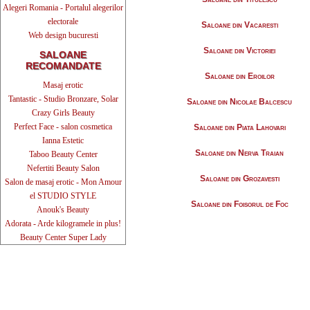
Alegeri Romania - Portalul alegerilor
electorale
Saloane din Vacaresti
Web design bucuresti
Saloane din Victoriei
SALOANE
RECOMANDATE
Saloane din Eroilor
Masaj erotic
Tantastic - Studio Bronzare, Solar
Saloane din Nicolae Balcescu
Crazy Girls Beauty
Perfect Face - salon cosmetica
Saloane din Piata Lahovari
Ianna Estetic
Saloane din Nerva Traian
Taboo Beauty Center
Nefertiti Beauty Salon
Saloane din Grozavesti
Salon de masaj erotic - Mon Amour
el STUDIO STYLE
Saloane din Foisorul de Foc
Anouk's Beauty
Adorata - Arde kilogramele in plus!
Beauty Center Super Lady