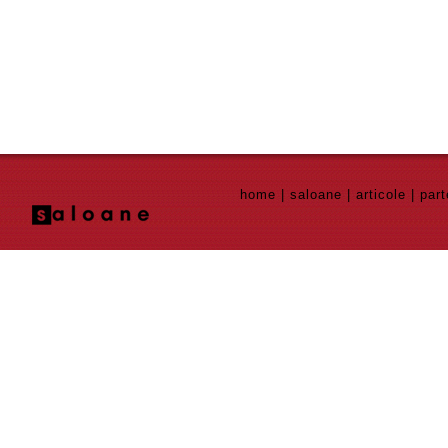
home
|
saloane
|
articole
|
part