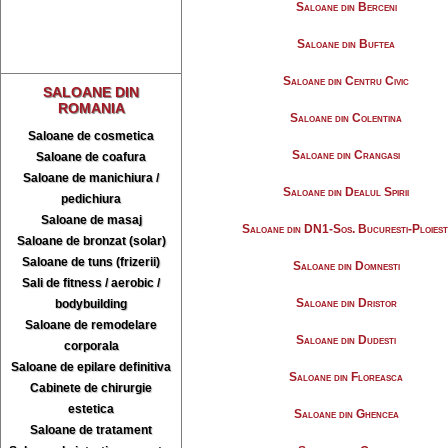
Saloane din Berceni
Saloane din Buftea
Saloane din Centru Civic
SALOANE DIN
ROMANIA
Saloane din Colentina
Saloane de cosmetica
Saloane din Crangasi
Saloane de coafura
Saloane de manichiura /
Saloane din Dealul Spirii
pedichiura
Saloane de masaj
Saloane din DN1-Sos. Bucuresti-Ploiest
Saloane de bronzat (solar)
Saloane de tuns (frizerii)
Saloane din Domnesti
Sali de fitness / aerobic /
Saloane din Dristor
bodybuilding
Saloane de remodelare
Saloane din Dudesti
corporala
Saloane de epilare definitiva
Saloane din Floreasca
Cabinete de chirurgie
estetica
Saloane din Ghencea
Saloane de tratament