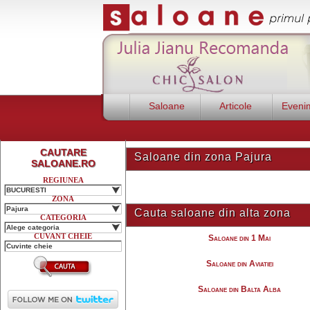
Saloane
Articole
Eveni
CAUTARE
Saloane din zona Pajura
SALOANE.RO
REGIUNEA
BUCURESTI
ZONA
Pajura
Cauta saloane din alta zona
CATEGORIA
Alege categoria
CUVANT CHEIE
Saloane din 1 Mai
Saloane din Aviatiei
Saloane din Balta Alba