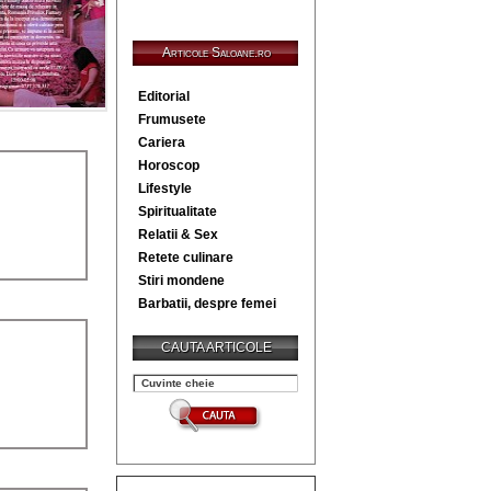
Articole Saloane.ro
Editorial
Frumusete
Cariera
Horoscop
Lifestyle
Spiritualitate
Relatii & Sex
Retete culinare
Stiri mondene
Barbatii, despre femei
CAUTA ARTICOLE