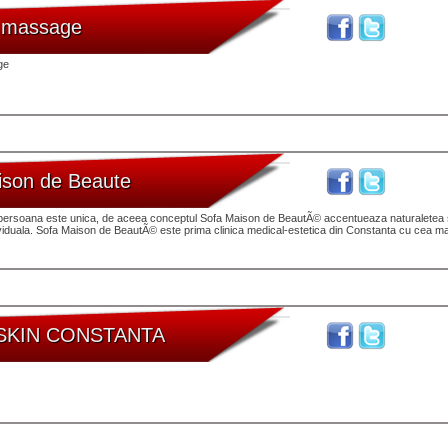
y massage
ge
ison de Beaute
 persoana este unica, de aceea conceptul Sofa Maison de BeautÃ© accentueaza naturaletea 
viduala. Sofa Maison de BeautÃ© este prima clinica medical-estetica din Constanta cu cea ma
SKIN CONSTANTA