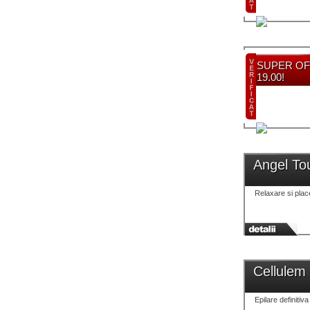
SUPER OFER
19.00!
Angel T
Relaxare si plac
Cellulem
Epilare definitiv