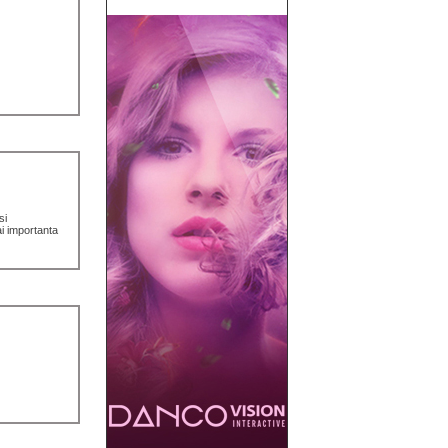
si
i importanta