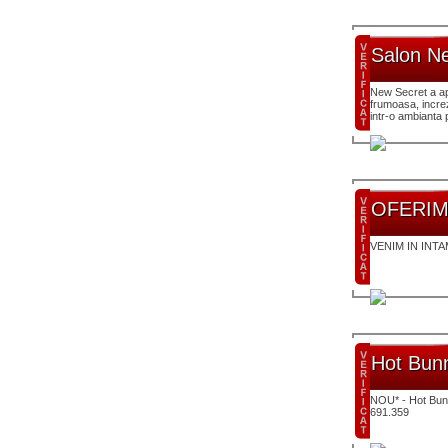
Salon N
New Secret a apa
frumoasa, increz
intr-o ambianta 
OFERI
VENIM IN INT
Hot Bun
NOU* - Hot Bunn
691.359