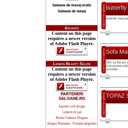
Saloane de masaj erotic
butterfl
Saloane de tatuaj
butterfly massa
Adorata
Content on this page
requires a newer version
of Adobe Flash Player.
Sofa Ma
Stim ca fiecare
Lenion Beauty Salon
frumusetea indi
Content on this page
investitie…
requires a newer version
of Adobe Flash Player.
PARTENERI
TOPAZ 
SALOANE.RO
Agentie web design
Lenjerii de pat
Retete Culinare Dragute
Alegeri Romania - Portalul alegerilor