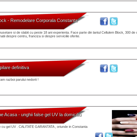
lock - Remodelare Corporala Constanta
usetare si de slabit cu peste 18 ani experienta. Face parte din lantul Cellulem Block, 300 de
atii despre centru, franciza si despre serviciile oferite.
pilare definitiva
m razboi parului nedorit !
e Acasa - unghii false gel UV la domiciliu
lse cu gel UV . CALITATE GARANTATA , oriunde in Constanta