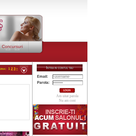
Concursuri
Intra in contul tau
gina:
1
2
3
›
Email:
Parola:
Am uitat parola
Nu am cont