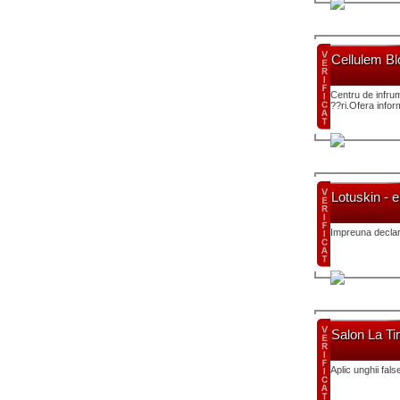
Cellulem B
Centru de infrum
??ri.Ofera inform
Lotuskin - e
Impreuna declara
Salon La Tin
Aplic unghii fa