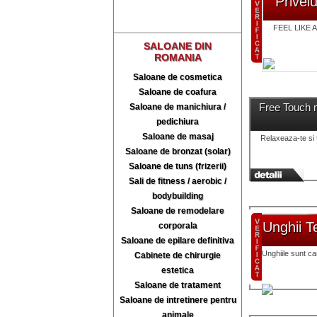
Privel
FEEL LIKE A
SALOANE DIN
ROMANIA
Saloane de cosmetica
Saloane de coafura
Free Touch 
Saloane de manichiura /
pedichiura
Saloane de masaj
Relaxeaza-te si t
Saloane de bronzat (solar)
Saloane de tuns (frizerii)
Sali de fitness / aerobic /
bodybuilding
Saloane de remodelare
Unghii T
corporala
Saloane de epilare definitiva
Unghiile sunt car
Cabinete de chirurgie
estetica
Saloane de tratament
Saloane de intretinere pentru
animale