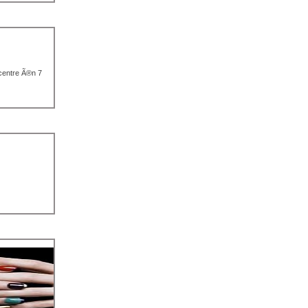
 centre Ã®n 7