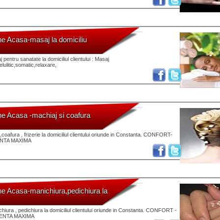
ne Acasa-masaj la domiciliu
 pentru sanatate la domiciliul clientului : Masaj
elulitic,somatic,relaxare,
ne Acasa -machiaj si coafura
j,coafura , frizerie la domiciliul clientului oriunde in Constanta. CONFORT-
NTA MAXIMA
ne Acasa-manichiura,pedichiura la
chiura , pedichiura la domiciliul clientului oriunde in Constanta. CONFORT -
IENTA MAXIMA