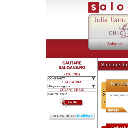
Saloane
CAUTARE
Saloane d
SALOANE.RO
REGIUNEA
CONSTANTA
CATEGORIA
New York
Alege categoria
CUVANT CHEIE
Noua generat