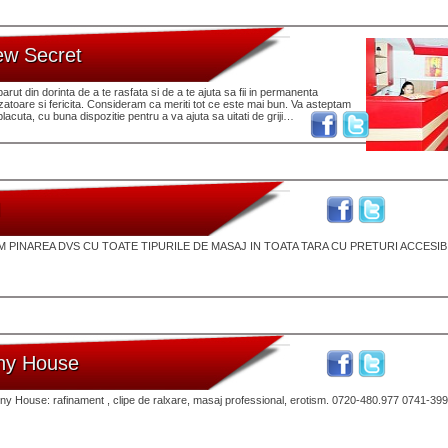
ew Secret
rut din dorinta de a te rasfata si de a te ajuta sa fii in permanenta
atoare si fericita. Consideram ca meriti tot ce este mai bun. Va asteptam
placuta, cu buna dispozitie pentru a va ajuta sa uitati de griji…
M
AM PINAREA DVS CU TOATE TIPURILE DE MASAJ IN TOATA TARA CU PRETURI ACCESIB
ny House
y House: rafinament , clipe de ralxare, masaj professional, erotism. 0720-480.977 0741-39