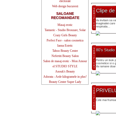
electorale
Web design bucuresti
Clipe de
SALOANE
RECOMANDATE
Va invitam sa va 
imaginatiei care 
Masaj erotic
respiratia…
Tantastic - Studio Bronzare, Solar
Crazy Girls Beauty
Perfect Face - salon cosmetica
Ianna Estetic
80's Studio
Taboo Beauty Center
Nefertiti Beauty Salon
Pentru un look p
Salon de masaj erotic - Mon Amour
cosmetice si o 
el STUDIO STYLE
Va ramane doar 
Anouk's Beauty
Adorata - Arde kilogramele in plus!
Beauty Center Super Lady
PRIVEL
Cele mai frumo