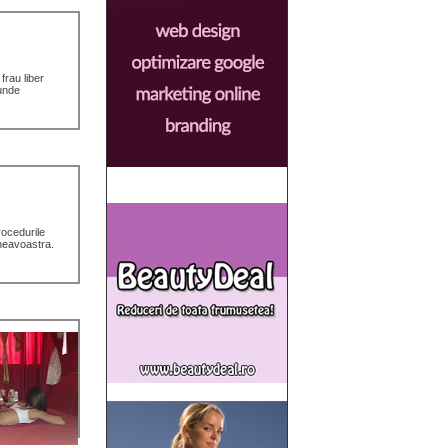
frau liber
 unde
rocedurile
neavoastra.