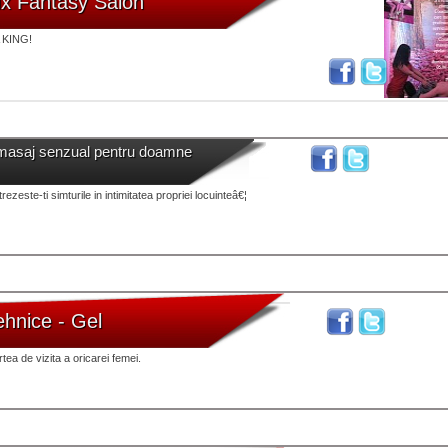
ux Fantasy Salon
 KING!
masaj senzual pentru doamne
rezeste-ti simturile in intimitatea propriei locuinteâ€¦
ehnice - Gel
tea de vizita a oricarei femei.