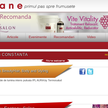
Articole
Evenimente
Recomandari
Video
in CONSTANTA
pa
 BeautyHair, Body and Styling
ie de lumina intens pulsata IPL AURA by Termosalud