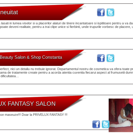
 neuitat
lasati in lumea viselor si a placerilor alaturi de tinere incantatoare si ispititoare pentru a va da 
poate deveni realitate, pentru a trai clipe unice si fierbinti, unde trupurile vorbesc de placere,
 Beauty Salon & Shop Constanta
erfect, nici un detaliu nu trebuie ignorat. Departamentul nostru de cosmetica va ofera toate p
gama de tratamente create pentru a acorda atentia cuvenita fiecarui aspect al frumusetii dum
dificultatea…
UX FANTASY SALON
ase maseuze!!! Doar la PRIVELUX FANTASY !!!