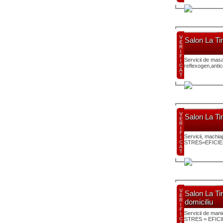
Salon La Ti
Servicii de masaj
reflexogen,antic
Salon La Ti
Servicii, machia
STRES=EFICIE
Salon La Ti
domiciliu
Servicii de mani
STRES = EFIC