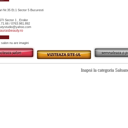
ari Nr.35 Et.1 Sector 5 Bucuresti
 Sector 1 , Eroilor
.71.66 / 0763.981.892
eautystudio@yahoo.com
aurasbeauty.ro
salon nu are imagini
Inapoi la categoria Saloan