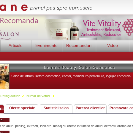
Articole
Evenimente
Recomandari
Video
Laura's Beauty, Salon Cosmetica
Salon de infrumusetare,cosmetica, coafor, manichiura/pedichiura, ingrijire corporala.
ating actual:
2
| Numar de voturi:
1
Oferte speciale
Statistici salon
Parerea clientilor
Promovare on
n
on:
de aburi, peeling, extractii, ionizare, masaj cu crema in functie de aburi, extractii, crema de f
ct: