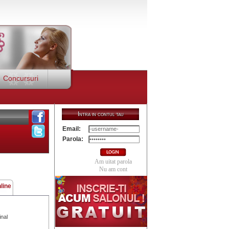
Concursuri
Intra in contul tau
Email:
Parola:
Am uitat parola
Nu am cont
line
inal