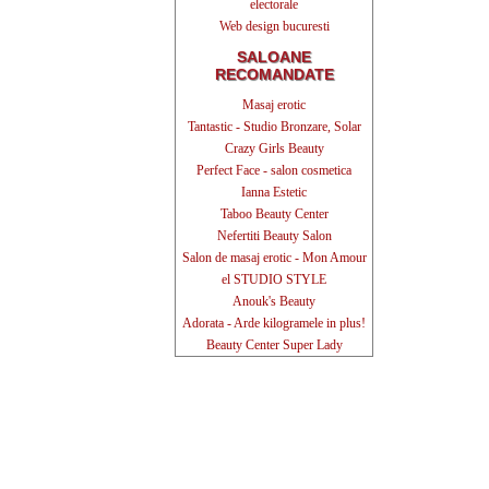
electorale
Web design bucuresti
SALOANE
RECOMANDATE
Masaj erotic
Tantastic - Studio Bronzare, Solar
Crazy Girls Beauty
Perfect Face - salon cosmetica
Ianna Estetic
Taboo Beauty Center
Nefertiti Beauty Salon
Salon de masaj erotic - Mon Amour
el STUDIO STYLE
Anouk's Beauty
Adorata - Arde kilogramele in plus!
Beauty Center Super Lady