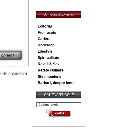
Articole Saloane.ro
Editorial
Frumusete
Cariera
Horoscop
Lifestyle
Spiritualitate
Relatii & Sex
Retete culinare
e de cosmetica
Stiri mondene
Barbatii, despre femei
CAUTA ARTICOLE