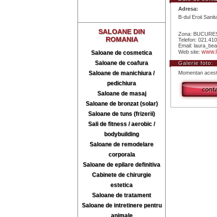
Adresa:
B-dul Eroii Sanit
SALOANE DIN
Zona: BUCURESTI
ROMANIA
Telefon: 021.410
Email: laura_b
www.l
Web site:
Saloane de cosmetica
Saloane de coafura
Galerie foto:
Saloane de manichiura /
Momentan acest 
pedichiura
Saloane de masaj
Saloane de bronzat (solar)
Saloane de tuns (frizerii)
Sali de fitness / aerobic /
bodybuilding
Saloane de remodelare
corporala
Saloane de epilare definitiva
Cabinete de chirurgie
estetica
Saloane de tratament
Saloane de intretinere pentru
animale