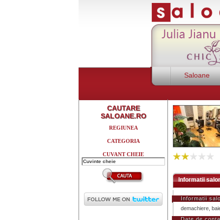
Saloane
CAUTARE
SALOANE.RO
REGIUNEA
CATEGORIA
CUVANT CHEIE
R
Informatii salo
Informatii sal
demachiere, baie 
Date de conta