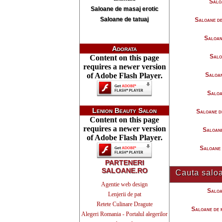
Saloa
Saloane de masaj erotic
Saloane de tatuaj
Saloane 
Saloan
Adorata
Salo
Content on this page
requires a newer version
of Adobe Flash Player.
Saloan
Saloa
Lenion Beauty Salon
Saloane 
Content on this page
requires a newer version
Saloan
of Adobe Flash Player.
Saloane
PARTENERI
SALOANE.RO
Cauta saloa
Agentie web design
Saloa
Lenjerii de pat
Retete Culinare Dragute
Saloane de 
Alegeri Romania - Portalul alegerilor