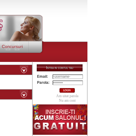
Concursuri
Intra in contul tau
Email:
Parola:
Am uitat parola
Nu am cont