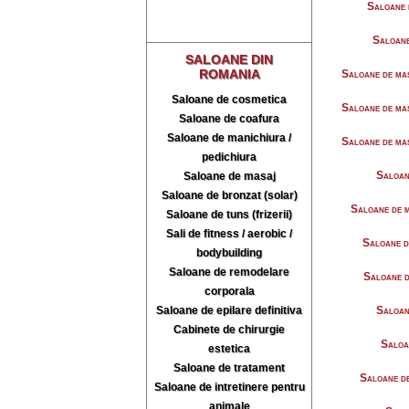
Saloane
Saloan
SALOANE DIN
ROMANIA
Saloane de m
Saloane de cosmetica
Saloane de m
Saloane de coafura
Saloane de manichiura /
Saloane de m
pedichiura
Saloan
Saloane de masaj
Saloane de bronzat (solar)
Saloane de
Saloane de tuns (frizerii)
Sali de fitness / aerobic /
Saloane 
bodybuilding
Saloane de remodelare
Saloane 
corporala
Saloane de epilare definitiva
Saloan
Cabinete de chirurgie
Saloa
estetica
Saloane de tratament
Saloane 
Saloane de intretinere pentru
animale