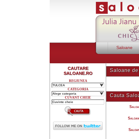
Saloane
CAUTARE
Saloane de
SALOANE.RO
REGIUNEA
TULCEA
CATEGORIA
Alege categoria
Cauta Saloa
CUVANT CHEIE
Saloa
Saloan
Saloan