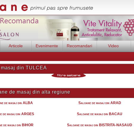
Articole
Evenimente
Recomandari
Video
 masaj din TULCEA
ne de masaj din alta regiune
ne de masaj din ALBA
Saloane de masaj din ARAD
e de masaj din ARGES
Saloane de masaj din BACAU
e de masaj din BIHOR
Saloane de masaj din BISTRITA-NASAUD