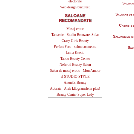
electorale
Saloane
Web design bucuresti
Saloane de
SALOANE
RECOMANDATE
Cabinete 
Masaj erotic
Tantastic - Studio Bronzare, Solar
Saloane de in
Crazy Girls Beauty
Perfect Face - salon cosmetica
Sal
Ianna Estetic
Taboo Beauty Center
Nefertiti Beauty Salon
Salon de masaj erotic - Mon Amour
el STUDIO STYLE
Anouk's Beauty
Adorata - Arde kilogramele in plus!
Beauty Center Super Lady