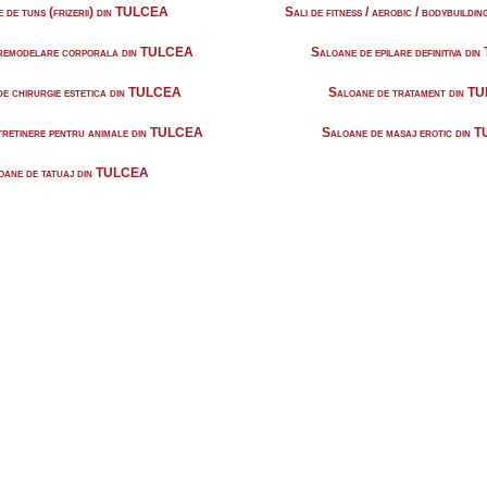
 de tuns (frizerii) din TULCEA
Sali de fitness / aerobic / bodybuild
 remodelare corporala din TULCEA
Saloane de epilare definitiva d
de chirurgie estetica din TULCEA
Saloane de tratament din 
tretinere pentru animale din TULCEA
Saloane de masaj erotic din
oane de tatuaj din TULCEA