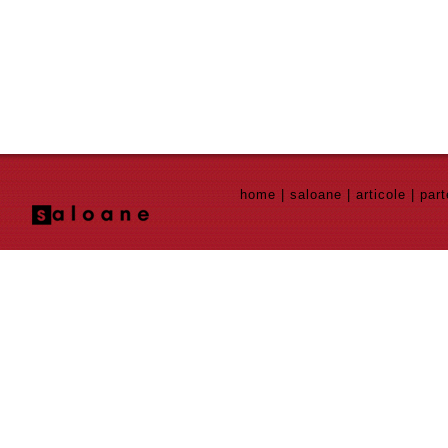
home
|
saloane
|
articole
|
part