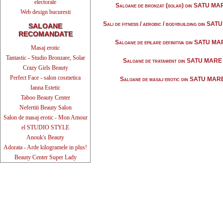
electorale
Saloane de bronzat (solar) din SATU M
Web design bucuresti
Sali de fitness / aerobic / bodybuilding din S
SALOANE
RECOMANDATE
Saloane de epilare definitiva din SATU M
Masaj erotic
Tantastic - Studio Bronzare, Solar
Saloane de tratament din SATU MARE
Crazy Girls Beauty
Perfect Face - salon cosmetica
Saloane de masaj erotic din SATU MAR
Ianna Estetic
Taboo Beauty Center
Nefertiti Beauty Salon
Salon de masaj erotic - Mon Amour
el STUDIO STYLE
Anouk's Beauty
Adorata - Arde kilogramele in plus!
Beauty Center Super Lady