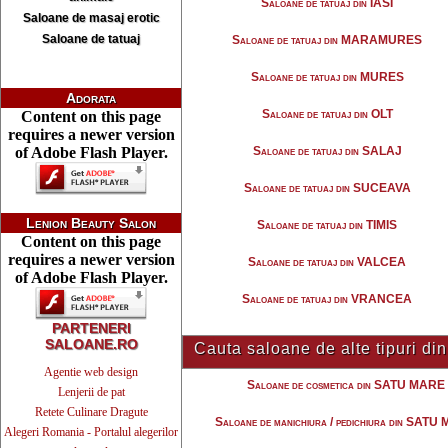
Saloane de tatuaj din IASI
Saloane de masaj erotic
Saloane de tatuaj
Saloane de tatuaj din MARAMURES
Saloane de tatuaj din MURES
Adorata
Saloane de tatuaj din OLT
Content on this page
requires a newer version
of Adobe Flash Player.
Saloane de tatuaj din SALAJ
Saloane de tatuaj din SUCEAVA
Lenion Beauty Salon
Saloane de tatuaj din TIMIS
Content on this page
requires a newer version
Saloane de tatuaj din VALCEA
of Adobe Flash Player.
Saloane de tatuaj din VRANCEA
PARTENERI
SALOANE.RO
Cauta saloane de alte tipuri 
Agentie web design
Saloane de cosmetica din SATU MARE
Lenjerii de pat
Retete Culinare Dragute
Saloane de manichiura / pedichiura din SAT
Alegeri Romania - Portalul alegerilor