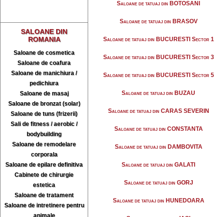
Saloane de tatuaj din BOTOSANI
Saloane de tatuaj din BRASOV
SALOANE DIN
ROMANIA
Saloane de tatuaj din BUCURESTI Sector 1
Saloane de cosmetica
Saloane de tatuaj din BUCURESTI Sector 3
Saloane de coafura
Saloane de manichiura /
Saloane de tatuaj din BUCURESTI Sector 5
pedichiura
Saloane de tatuaj din BUZAU
Saloane de masaj
Saloane de bronzat (solar)
Saloane de tatuaj din CARAS SEVERIN
Saloane de tuns (frizerii)
Sali de fitness / aerobic /
Saloane de tatuaj din CONSTANTA
bodybuilding
Saloane de remodelare
Saloane de tatuaj din DAMBOVITA
corporala
Saloane de epilare definitiva
Saloane de tatuaj din GALATI
Cabinete de chirurgie
Saloane de tatuaj din GORJ
estetica
Saloane de tratament
Saloane de tatuaj din HUNEDOARA
Saloane de intretinere pentru
animale