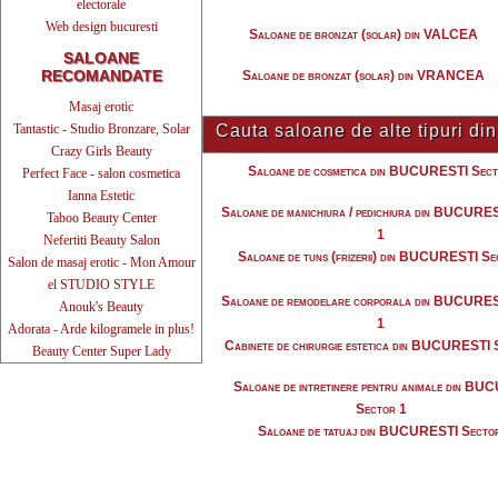
electorale
Web design bucuresti
Saloane de bronzat (solar) din VALCEA
SALOANE
RECOMANDATE
Saloane de bronzat (solar) din VRANCEA
Masaj erotic
Tantastic - Studio Bronzare, Solar
Cauta saloane de alte tipuri 
Crazy Girls Beauty
Saloane de cosmetica din BUCURESTI Sect
Perfect Face - salon cosmetica
Ianna Estetic
Saloane de manichiura / pedichiura din BUCURE
Taboo Beauty Center
1
Nefertiti Beauty Salon
Saloane de tuns (frizerii) din BUCURESTI Se
Salon de masaj erotic - Mon Amour
el STUDIO STYLE
Saloane de remodelare corporala din BUCURES
Anouk's Beauty
1
Adorata - Arde kilogramele in plus!
Cabinete de chirurgie estetica din BUCURESTI 
Beauty Center Super Lady
Saloane de intretinere pentru animale din B
Sector 1
Saloane de tatuaj din BUCURESTI Secto