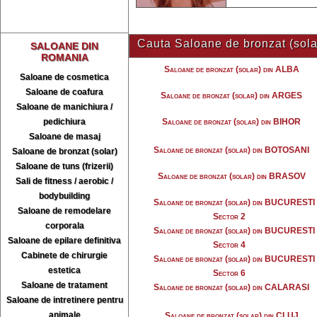
Cauta Saloane de bronzat (solar
SALOANE DIN
ROMANIA
Saloane de bronzat (solar) din ALBA
Saloane de cosmetica
Saloane de coafura
Saloane de bronzat (solar) din ARGES
Saloane de manichiura /
pedichiura
Saloane de bronzat (solar) din BIHOR
Saloane de masaj
Saloane de bronzat (solar) din BOTOSANI
Saloane de bronzat (solar)
Saloane de tuns (frizerii)
Saloane de bronzat (solar) din BRASOV
Sali de fitness / aerobic /
bodybuilding
Saloane de bronzat (solar) din BUCURESTI
Saloane de remodelare
Sector 2
corporala
Saloane de bronzat (solar) din BUCURESTI
Saloane de epilare definitiva
Sector 4
Cabinete de chirurgie
Saloane de bronzat (solar) din BUCURESTI
estetica
Sector 6
Saloane de tratament
Saloane de bronzat (solar) din CALARASI
Saloane de intretinere pentru
animale
Saloane de bronzat (solar) din CLUJ