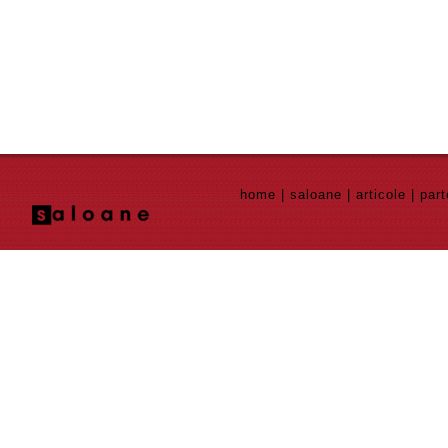
home
|
saloane
|
articole
|
part