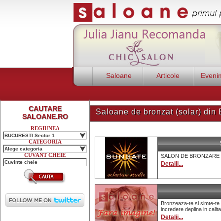
Saloane
Articole
Eveni
CAUTARE
Saloane de bronzat (solar) di
SALOANE.RO
REGIUNEA
BUCURESTI Sector 1
CATEGORIA
Alege categoria
CUVANT CHEIE
SALON DE BRONZARE 
Detalii...
Bronzeaza-te si simte-te b
incredere deplina in cali
Detalii...