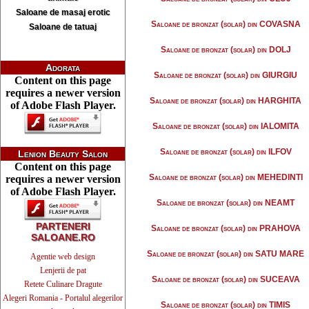
Saloane de masaj erotic
Saloane de bronzat (solar) din COVASNA
Saloane de tatuaj
Saloane de bronzat (solar) din DOLJ
Adorata
Saloane de bronzat (solar) din GIURGIU
Content on this page
requires a newer version
Saloane de bronzat (solar) din HARGHITA
of Adobe Flash Player.
Saloane de bronzat (solar) din IALOMITA
Saloane de bronzat (solar) din ILFOV
Lenion Beauty Salon
Content on this page
Saloane de bronzat (solar) din MEHEDINTI
requires a newer version
of Adobe Flash Player.
Saloane de bronzat (solar) din NEAMT
PARTENERI
Saloane de bronzat (solar) din PRAHOVA
SALOANE.RO
Saloane de bronzat (solar) din SATU MARE
Agentie web design
Lenjerii de pat
Saloane de bronzat (solar) din SUCEAVA
Retete Culinare Dragute
Alegeri Romania - Portalul alegerilor
Saloane de bronzat (solar) din TIMIS