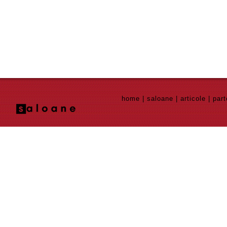
home
|
saloane
|
articole
|
part