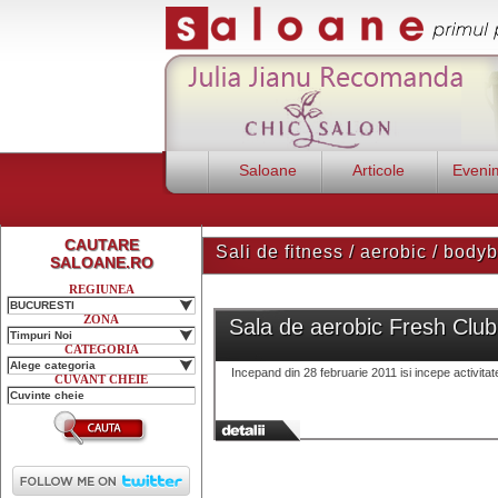
Saloane
Articole
Eveni
CAUTARE
Sali de fitness / aerobic / bo
SALOANE.RO
REGIUNEA
BUCURESTI
ZONA
Sala de aerobic Fresh Club
Timpuri Noi
CATEGORIA
Alege categoria
Incepand din 28 februarie 2011 isi incepe activita
CUVANT CHEIE